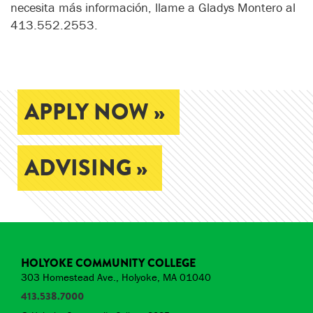
necesita más información, llame a Gladys Montero al
413.552.2553.
APPLY NOW »
ADVISING »
HOLYOKE COMMUNITY COLLEGE
303 Homestead Ave., Holyoke, MA 01040
413.538.7000