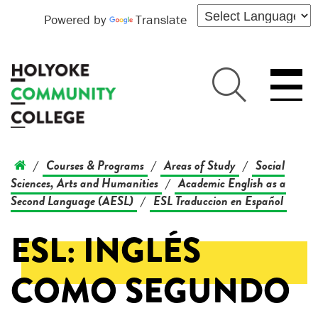
Powered by
Translate
Courses & Programs
Areas of Study
Social
/
/
/
Sciences, Arts and Humanities
Academic English as a
/
Second Language (AESL)
ESL Traduccion en Español
/
ESL: INGLÉS
COMO SEGUNDO